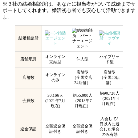
※３社の結婚相談所は、あなたに担当者がついて成婚までサ
ポートしてくれます。婚活初心者でも安心して活動できます
よ。
結婚相談所
オンライン
ハイブリッ
店舗形態
仲人型
完結型
ド型
店舗型
店舗型
オンライン
店舗数
（全国支店
（全国50店
のみ
24店舗）
舗）
約90,728人
30,166人
約55,000人
（2021年4
会員数
(2021年7月
（2018年7
月現在）
現在)
月現在）
入会して8
日以内に退
全額返金保
全額返金保
返金保証
会した場合
証付き
証付き
のみ有効