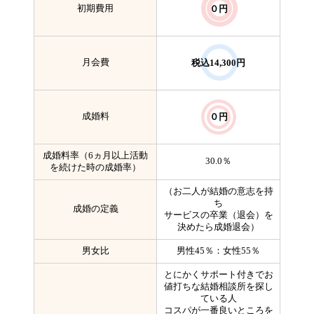
初期費用
０円
月会費
税込14,300円
成婚料
０円
成婚料率（6ヵ月以上活動
30.0％
を続けた時の成婚率）
（お二人が結婚の意志を持
ち
成婚の定義
サービスの卒業（退会）を
決めたら成婚退会）
男女比
男性45％：女性55％
とにかくサポート付きでお
値打ちな結婚相談所を探し
ている人
コスパが一番良いところを