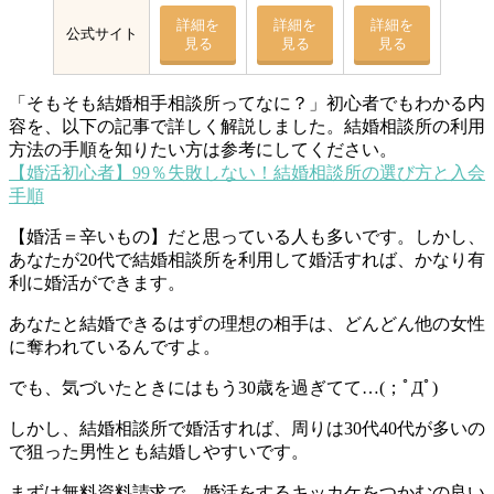
詳細を
詳細を
詳細を
公式サイト
見る
見る
見る
「そもそも結婚相手相談所ってなに？」初心者でもわかる内
容を、以下の記事で詳しく解説しました。
結婚相談所の利用
方法の手順を知りたい方は参考にしてください。
【婚活初心者】99％失敗しない！結婚相談所の選び方と入会
手順
【婚活＝辛いもの】だと思っている人も多いです。しかし、
あなたが20代で結婚相談所を利用して婚活すれば、かなり有
利に婚活ができます。
あなたと結婚できるはずの理想の相手は、どんどん他の女性
に奪われているんですよ。
でも、気づいたときにはもう30歳を過ぎてて…(；ﾟДﾟ)
しかし、結婚相談所で婚活すれば、周りは30代40代が多いの
で狙った男性とも結婚しやすいです。
まずは無料資料請求で、婚活をするキッカケをつかむの良い