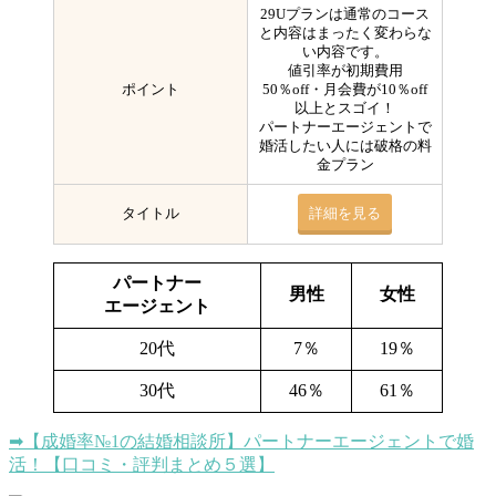
29Uプランは通常のコース
と内容はまったく変わらな
い内容です。
値引率が初期費用
ポイント
50％off・月会費が10％off
以上とスゴイ！
パートナーエージェントで
婚活したい人には破格の料
金プラン
タイトル
詳細を見る
パートナー
男性
女性
エージェント
20代
7％
19％
30代
46％
61％
➡【成婚率№1の結婚相談所】パートナーエージェントで婚
活！【口コミ・評判まとめ５選】