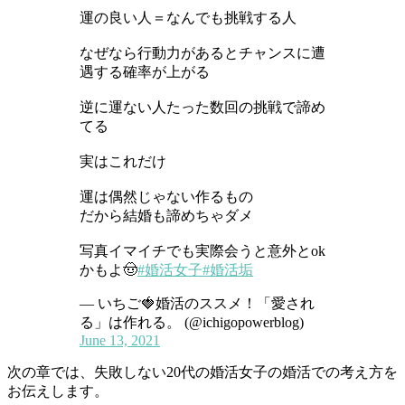
運の良い人＝なんでも挑戦する人
なぜなら行動力があるとチャンスに遭
遇する確率が上がる
逆に運ない人たった数回の挑戦で諦め
てる
実はこれだけ
運は偶然じゃない作るもの
だから結婚も諦めちゃダメ
写真イマイチでも実際会うと意外とok
かもよ🤠
#婚活女子
#婚活垢
— いちご🍓婚活のススメ！「愛され
る」は作れる。 (@ichigopowerblog)
June 13, 2021
次の章では、失敗しない20代の婚活女子の婚活での考え方を
お伝えします。