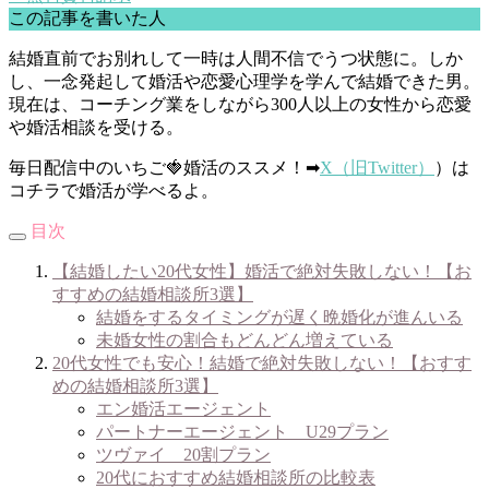
この記事を書いた人
結婚直前でお別れして一時は人間不信でうつ状態に。しか
し、一念発起して婚活や恋愛心理学を学んで結婚できた男。
現在は、コーチング業をしながら300人以上の女性から恋愛
や婚活相談を受ける。
毎日配信中のいちご🍓婚活のススメ！➡
X（旧Twitter）
）は
コチラで婚活が学べるよ。
目次
【結婚したい20代女性】婚活で絶対失敗しない！【お
すすめの結婚相談所3選】
結婚をするタイミングが遅く晩婚化が進んいる
未婚女性の割合もどんどん増えている
20代女性でも安心！結婚で絶対失敗しない！【おすす
めの結婚相談所3選】
エン婚活エージェント
パートナーエージェント U29プラン
ツヴァイ 20割プラン
20代におすすめ結婚相談所の比較表