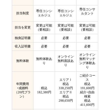
専任コンサ
専任コンシ
専任コンシ
担当制度
ルタント
ェルジュ
ェルジュ
変更は可能
変更は可能
変更は可能
担当を変更
（要相談）
（要相談）
（要相談）
独身証明書
必要
必要
必要
収入証明書
必要
必要
必要
オンライン
オンライン
無料体験あ
無料マッチ
無料体験
無料面談あ
り
ング体験あ
り
り
ご紹介コー
エリアⅠ
ス
年間費用
税込
税込
+成婚料
税込
338,250円
191,600円
（20代プラ
182,380円
エリアⅡ
紹介+自由
ン）
税込
検索
298,650円
税込
411,600円