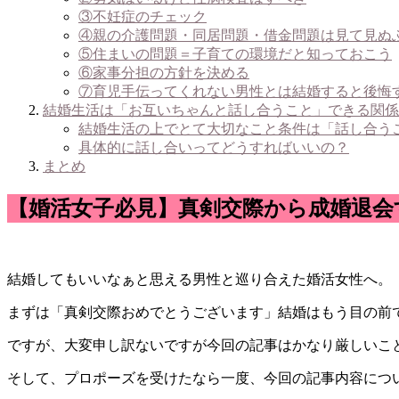
③不妊症のチェック
④親の介護問題・同居問題・借金問題は見て見ぬ
⑤住まいの問題＝子育ての環境だと知っておこう
⑥家事分担の方針を決める
⑦育児手伝ってくれない男性とは結婚すると後悔
結婚生活は「お互いちゃんと話し合うこと」できる関係
結婚生活の上でとて大切なこと条件は「話し合う
具体的に話し合いってどうすればいいの？
まとめ
【婚活女子必見】真剣交際から成婚退会
結婚してもいいなぁと思える男性と巡り合えた婚活女性へ。
まずは「真剣交際おめでとうございます」結婚はもう目の前
ですが、大変申し訳ないですが今回の記事はかなり厳しいこ
そして、
プロポーズを受けたなら一度、今回の記事内容につ