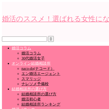
婚活のススメ！選ばれる女性に
婚活コラム
婚活コラム
30代婚活女子
オンライン結婚相談所
naco-do(ナコード）
エン婚活エージェント
スマリッジ
ナレソメ予備校
結婚相談所の選び方
結婚相談所の選び方
婚活初心者
結婚相談所ランキング