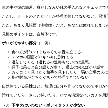
車の中や彼の部屋、身だしなみや靴の手入れなどチェックで
ただし、デートのときだけしか整理整頓してないなど、習慣
ただ、あまり几帳面（潔癖症）だと、あなたは疲れてしまう
見極めポイントは、自然体です。
ボロがでやすい部分
（一例）
食べ方が汚い（くちゃくちゃ音を立てる）
スマホの画面がバキバキに割れてる
遅刻してくる（遅れるの連絡もないのは最悪）
調子に乗ると自分語りが多く、過去の栄光ばかり話す
カッコよく見せたく相手を見下したり、弱い立場の人に
鞄や財布がぐちゃぐちゃで整理できていない
自然体でいる男性ほど、無理に自分を作ってないのでボロが
汚れていたら、さっと拭いたり、いつも清潔なハンカチを用
（3）下ネタはいわない・ボディタッチが少ない