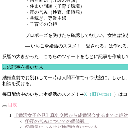
・同居問題（介護の有無）
・住まい問題（子育て環境）
・夜の営み（検査、価値観）
・共稼ぎ、専業主婦
・子育ての分担
プロポーズを受けたら確認して欲しい。女性は泣
— いちご🍓婚活のススメ！「愛される」は作れる。 (@ic
反響の大きかった、こちらのツイートをもとに記事を作成し
この記事を書いた人
結婚直前でお別れして一時は人間不信でうつ状態に。しかし、
相談を受ける。
毎日配信中のいちご🍓婚活のススメ！➡
X（旧Twitter）
）はコ
目次
【婚活女子必見】真剣交際から成婚退会するまでに絶対
①夜の営みについての価値観
②勇気はいるけど性病検査はすべき