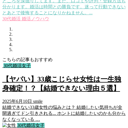
ところを深掘りしてます。また、口コミや評判・登録方法も
分かります。婚活は時間との勝負です。迷って行動できない
とあとで後悔することになりかねません。...
30代婚活
婚活ノウハウ
こちらの記事もおすすめ
30代婚活女子
【ヤバい】33歳こじらせ女性は一生独
身確定！？【結婚できない理由５選】
2025年6月10日
smile
結婚できない33歳女性の悩みとは？ 結婚したい気持ちが全
開過ぎてドン引きされる... ホントに結婚したいのかも分から
なくなっている …
30代婚活女子