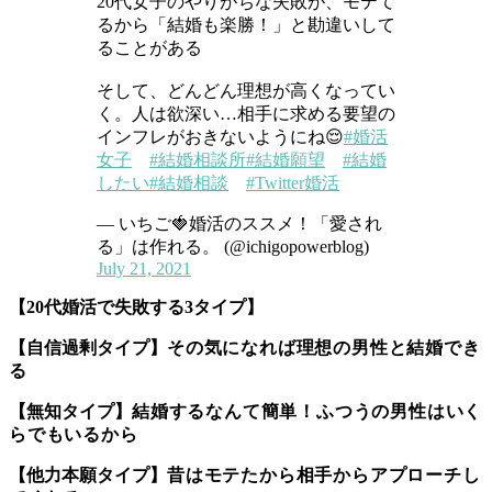
20代女子のやりがちな失敗が、モテて
るから「結婚も楽勝！」と勘違いして
ることがある
そして、どんどん理想が高くなってい
く。人は欲深い…相手に求める要望の
インフレがおきないようにね😌
#婚活
女子
#結婚相談所
#結婚願望
#結婚
したい
#結婚相談
#Twitter婚活
— いちご🍓婚活のススメ！「愛され
る」は作れる。 (@ichigopowerblog)
July 21, 2021
【20代婚活で失敗する3タイプ】
【自信過剰タイプ】
その気になれば理想の男性と結婚でき
る
【無知タイプ】
結婚するなんて簡単！ふつうの男性はいく
らでもいるから
【他力本願タイプ】
昔はモテたから相手からアプローチし