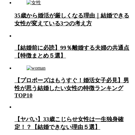
35歳から婚活が厳しくなる理由｜結婚できる
女性が変えている3つの考え方
【結婚前に必読】99％離婚する夫婦の共通点
【特徴まとめ５選】
【プロポーズはもうすぐ！婚活女子必見】男
性が思う結婚したい女性の特徴ランキング
TOP10
【ヤバい】33歳こじらせ女性は一生独身確
定！？【結婚できない理由５選】