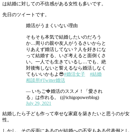
は結婚に対しての不信感がある女性も多いです。
先日のツイートです。
婚活がうまくいない理由
そもそも本気で結婚したいのだろう
か…周りの親や友人がうるさいからと
りあえず婚活してない？人を好きにな
って結婚する、いざ考えると面倒くさ
い。一人でも生きているし…でも、絶
対後悔しないと誓えるなら婚活しなく
てもいいかもよ😎
#婚活女子
#結婚
相談所
#Twitter婚活
— いちご🍓婚活のススメ！「愛され
る」は作れる。 (@ichigopowerblog)
July 29, 2021
結婚したら子ども作って幸せな家庭を築きたいと思うのが女
性。
しかし、その反面にあるのが結婚への不安もある代表例とし