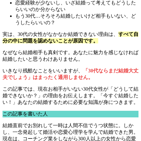
恋愛経験が少ないし、いざ結婚って考えてもどうした
らいいのか分からない
もう30代…そろそろ結婚したいけど相手もいない、ど
うしたらいいの？
実は、30代の女性がなかなか結婚できない理由は、
すべて自
分の中に問題を認めないことが原因です。
なぜなら結婚相手も真剣です。あなたに魅力を感じなければ
結婚したいと思うわけありません。
いきなり残酷なことをいいますが、
「30代ならまだ結婚大丈
夫でしょう」はまったく通用しません。
この記事では、
現在お相手がいない30代女性が「どうして結
婚できないか？」の理由
をお伝えします。「今すぐ結婚した
い！」あなたの
結婚するために必要な知識
が身につきます。
この記事を書いた人
結婚直前でお別れして一時は人間不信でうつ状態に。しか
し、一念発起して婚活や恋愛心理学を学んで結婚できた男。
現在は、コーチング業をしながら300人以上の女性から恋愛