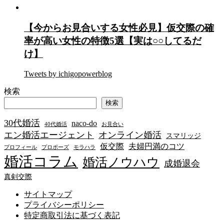
【今からお見合いする女性必見】仮交際の確
率が高い女性の特徴5選【実は○○してるだ
け】
Tweets by ichigopowerblog
検索
検索
30代婚活
naco-do
40代婚活
お見合い
エン婚活エージェント
オンライン婚活
スマリッジ
仮交際
夫婦円満のコツ
プロフィール
プロポーズ
モラハラ
婚活コラム
婚活ノウハウ
成婚退会
真剣交際
サイトマップ
プライバシーポリシー
特定商取引法に基づく表記