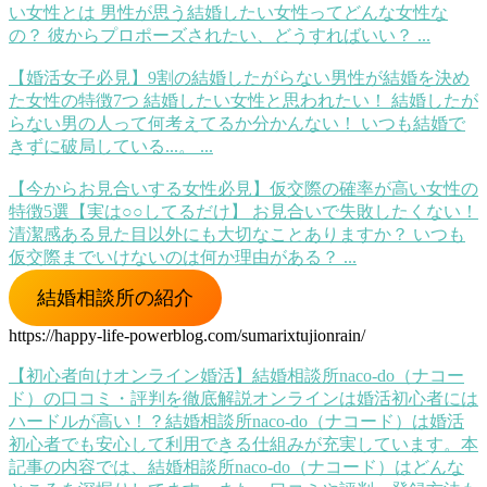
い女性とは 男性が思う結婚したい女性ってどんな女性な
の？ 彼からプロポーズされたい、どうすればいい？ ...
【婚活女子必見】9割の結婚したがらない男性が結婚を決め
た女性の特徴7つ
結婚したい女性と思われたい！ 結婚したが
らない男の人って何考えてるか分かんない！ いつも結婚で
きずに破局している...。 ...
【今からお見合いする女性必見】仮交際の確率が高い女性の
特徴5選【実は○○してるだけ】
お見合いで失敗したくない！
清潔感ある見た目以外にも大切なことありますか？ いつも
仮交際までいけないのは何か理由がある？ ...
結婚相談所の紹介
https://happy-life-powerblog.com/sumarixtujionrain/
【初心者向けオンライン婚活】結婚相談所naco-do（ナコー
ド）の口コミ・評判を徹底解説
オンラインは婚活初心者には
ハードルが高い！？結婚相談所naco-do（ナコード）は婚活
初心者でも安心して利用できる仕組みが充実しています。本
記事の内容では、結婚相談所naco-do（ナコード）はどんな