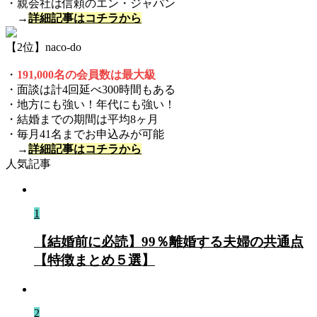
・親会社は信頼のエン・ジャパン
→
詳細記事はコチラから
【2位】naco-do
・
1
9
1,000名の会員数は最大級
・面談は計4回延べ300時間もある
・地方にも強い！年代にも強い！
・結婚までの期間は平均8ヶ月
・毎月41名までお申込みが可能
→
詳細記事はコチラから
人気記事
1
【結婚前に必読】99％離婚する夫婦の共通点
【特徴まとめ５選】
2