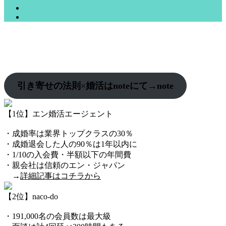
引き寄せの法則
×
婚活はnoteにて→
note
【1位】エン婚活エージェント
・
成婚率は業界トップクラスの30％
・成婚退会した人の90％は1年以内に
・1/10の入会費・半額以下の年間費
・親会社は信頼のエン・ジャパン
→
詳細記事はコチラから
【2位】naco-do
・
1
9
1,000名の会員数は最大級