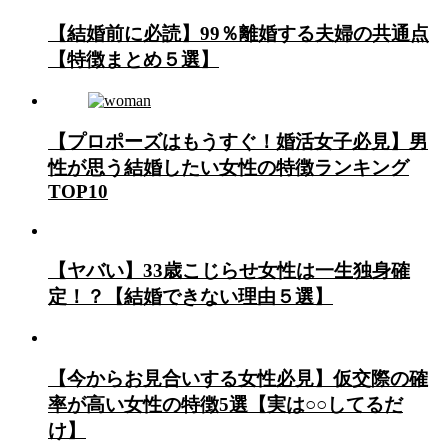
【結婚前に必読】99％離婚する夫婦の共通点
【特徴まとめ５選】
【プロポーズはもうすぐ！婚活女子必見】男
性が思う結婚したい女性の特徴ランキング
TOP10
【ヤバい】33歳こじらせ女性は一生独身確
定！？【結婚できない理由５選】
【今からお見合いする女性必見】仮交際の確
率が高い女性の特徴5選【実は○○してるだ
け】