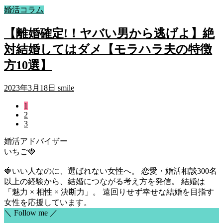
婚活コラム
【離婚確定!！ヤバい男から逃げよ】絶
対結婚してはダメ【モラハラ夫の特徴
方10選】
2023年3月18日
smile
1
2
3
婚活アドバイザー
いちご🍓
🍓いい人なのに、選ばれない女性へ。 恋愛・婚活相談300名
以上の経験から、結婚につながる考え方を発信。 結婚は
「魅力 × 相性 × 決断力」。 遠回りせず幸せな結婚を目指す
女性を応援しています。
＼ Follow me ／