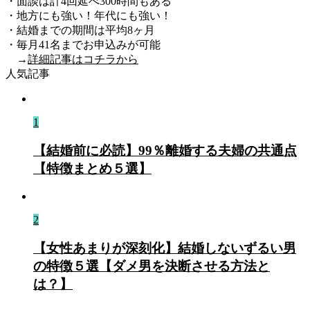
・面談は計4回延べ300時間もある
・地方にも強い！年代にも強い！
・結婚までの期間は平均8ヶ月
・毎月41名までお申込みが可能
→
詳細記事はコチラから
人気記事
1
【結婚前に必読】99％離婚する夫婦の共通点
【特徴まとめ５選】
2
【女性あまりが深刻化】結婚しないずるい男
の特徴５選【ダメ男を決断させる方法と
は？】