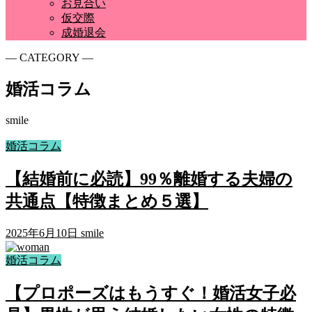
お見合い
仮交際
成婚退会
― CATEGORY ―
婚活コラム
smile
婚活コラム
【結婚前に必読】99％離婚する夫婦の
共通点【特徴まとめ５選】
2025年6月10日
smile
婚活コラム
【プロポーズはもうすぐ！婚活女子必