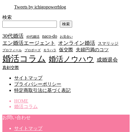
Tweets by ichigopowerblog
検索
検索
30代婚活
naco-do
40代婚活
お見合い
エン婚活エージェント
オンライン婚活
スマリッジ
仮交際
夫婦円満のコツ
プロフィール
プロポーズ
モラハラ
婚活コラム
婚活ノウハウ
成婚退会
真剣交際
サイトマップ
プライバシーポリシー
特定商取引法に基づく表記
HOME
婚活コラム
お問い合わせ
サイトマップ