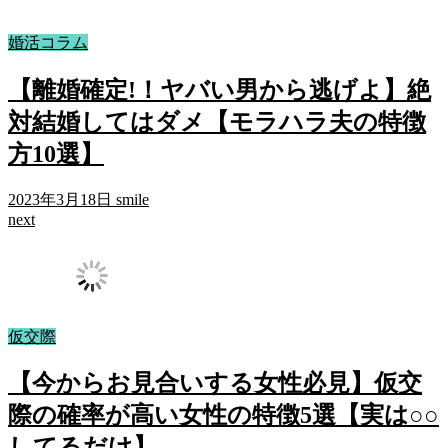
婚活コラム
【離婚確定!！ヤバい男から逃げよ】絶
対結婚してはダメ【モラハラ夫の特徴
方10選】
2023年3月18日
smile
next
仮交際
【今からお見合いする女性必見】仮交
際の確率が高い女性の特徴5選【実は○○
してるだけ】