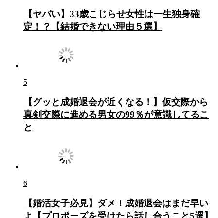
【ヤバい】33歳こじらせ女性は一生独身確
定！？【結婚できない理由５選】
5
【グッと成婚退会が近くなる！】仮交際から
真剣交際に進める男女の99％が意識してるこ
と
6
【婚活女子必見】ダメ！成婚退会はまだ早い
よ【プロポーズを受けたら話し合うこと5選】