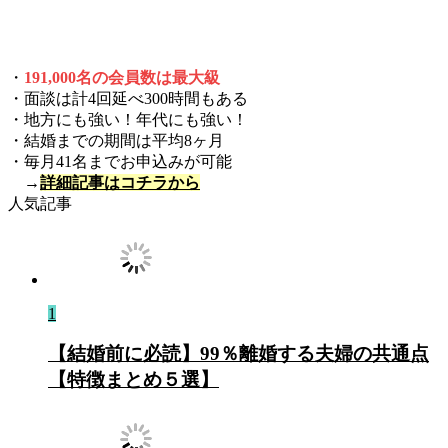
・
1
9
1,000名の会員数は最大級
・面談は計4回延べ300時間もある
・地方にも強い！年代にも強い！
・結婚までの期間は平均8ヶ月
・毎月41名までお申込みが可能
→
詳細記事はコチラから
人気記事
1
【結婚前に必読】99％離婚する夫婦の共通点
【特徴まとめ５選】