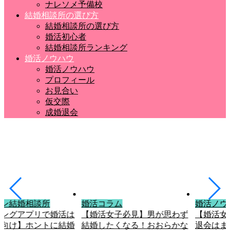
ナレソメ予備校
結婚相談所の選び方
結婚相談所の選び方
婚活初心者
結婚相談所ランキング
婚活ノウハウ
婚活ノウハウ
プロフィール
お見合い
仮交際
成婚退会
イン結婚相談所
婚活コラム
婚活ノウ
チングアプリで婚活は
【婚活女子必見】男が思わず
【婚活女
人向け】ホントに結婚
結婚したくなる！おおらかな
退会はま