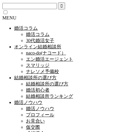
MENU
婚活コラム
婚活コラム
30代婚活女子
オンライン結婚相談所
naco-do(ナコード）
エン婚活エージェント
スマリッジ
ナレソメ予備校
結婚相談所の選び方
結婚相談所の選び方
婚活初心者
結婚相談所ランキング
婚活ノウハウ
婚活ノウハウ
プロフィール
お見合い
仮交際